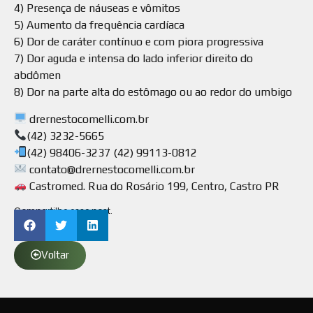
4) Presença de náuseas e vômitos
5) Aumento da frequência cardíaca
6) Dor de caráter contínuo e com piora progressiva
7) Dor aguda e intensa do lado inferior direito do
abdômen
8) Dor na parte alta do estômago ou ao redor do umbigo
drernestocomelli.com.br
(42) 3232-5665
(42) 98406-3237 (42) 99113-0812
contato@drernestocomelli.com.br
Castromed. Rua do Rosário 199, Centro, Castro PR
Compartilhe esse post.
Voltar