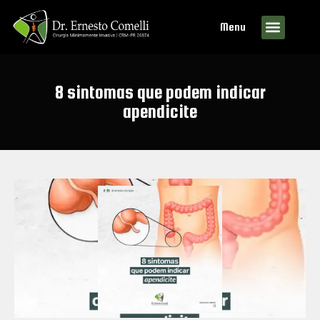
Menu
8 sintomas que podem indicar
apendicite