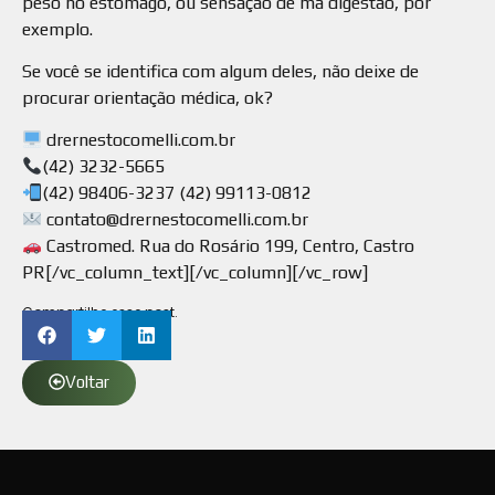
peso no estômago, ou sensação de má digestão, por
exemplo.
Se você se identifica com algum deles, não deixe de
procurar orientação médica, ok?
drernestocomelli.com.br
(42) 3232-5665
(42) 98406-3237 (42) 99113-0812
contato@drernestocomelli.com.br
Castromed. Rua do Rosário 199, Centro, Castro
PR[/vc_column_text][/vc_column][/vc_row]
Compartilhe esse post.
Voltar