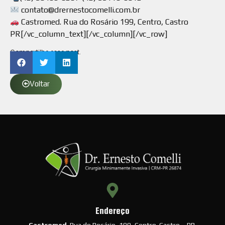
contato@drernestocomelli.com.br
Castromed. Rua do Rosário 199, Centro, Castro
PR[/vc_column_text][/vc_column][/vc_row]
Compartilhe esse post.
Voltar
Endereço