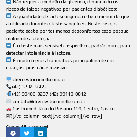
Não requer a medição da glicemia, diminuindo os
riscos de falsos negativos por pacientes diabéticos;
A quantidade de lactose ingerida é bem menor do que
a utilizada durante o teste sanguíneo. Neste caso, o
paciente acaba por ter menos desconfortos caso possua
realmente a doença.
É o teste mais sensível e específico, padrão ouro, para
detectar intolerância à lactose.
É muito menos traumático, principalmente em
crianças, pois não é invasivo.
drernestocomelli.com.br
(42) 3232-5665
(42) 98406-3237 (42) 99113-0812
contato@drernestocomelli.com.br
Castromed. Rua do Rosário 199, Centro, Castro
PR[/vc_column_text][/vc_column][/vc_row]
Compartilhe esse post.