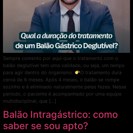
Sempre comento por aqui que o tratamento com o
balão deglutível tem uma validade, ou seja, um tempo
para agir dentro do organismo.
O tratamento dura
cerca de 6 meses. Após 4 meses, o balão se rompe
sozinho e é eliminado naturalmente pelas fezes. Nesse
período, o paciente é acompanhado por uma equipe
multidisciplinar, que […]
Balão Intragástrico: como
saber se sou apto?