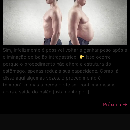
Sim, infelizmente é possível voltar a ganhar peso após a
eliminação do balão intragástrico.
Isso ocorre
porque o procedimento não altera a estrutura do
estômago, apenas reduz a sua capacidade. Como já
disse aqui algumas vezes, o procedimento é
temporário, mas a perda pode ser contínua mesmo
após a saída do balão justamente por […]
Próximo
→