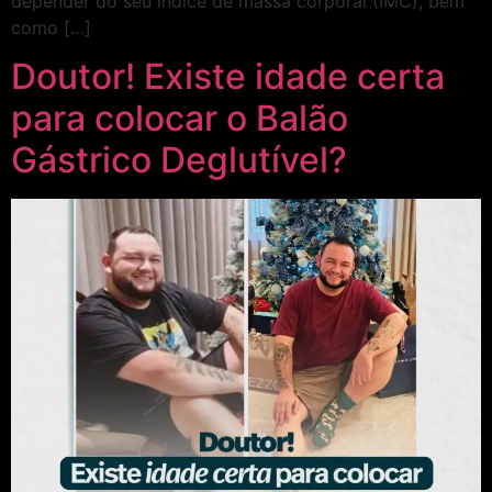
depender do seu índice de massa corporal (IMC), bem
como […]
Doutor! Existe idade certa
para colocar o Balão
Gástrico Deglutível?