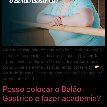
A idade mínima para colocar o Balão Gástrico também
está entre as principais dúvidas de quem opta por fazer
o procedimento. Por isso hoje decidi abordar o tema
por aqui. Se ela é uma das suas, então confere só:
A
partir de 18 anos já se pode colocar o balão deglutível.
No entanto, é […]
Posso colocar o Balão
Gástrico e fazer academia?