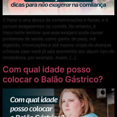
O Natal é uma época de comemorações e festas, e é
comum exagerarmos na comida. No entanto, é
importante lembrar que esse exagero pode causar
problemas de saúde, como ganho de peso, má
digestão, intoxicações e até mesmo crises de doenças
crônicas caso você já seja acometido por algum tipo de
intolerância, por exemplo. Assim, […]
Com qual idade posso
colocar o Balão Gástrico?