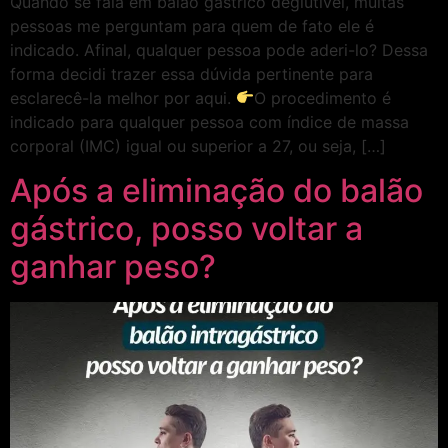
Quando se fala em balão gástrico deglutível, muitas
pessoas me perguntam para quem de fato ele é
indicado. Afinal, qualquer pessoa pode aderi-lo? Dessa
forma decidi trazer essa dúvida pertinente para
esclarecê-la melhor por aqui.
O procedimento é
indicado para qualquer pessoa com índice de massa
corporal (IMC) igual ou superior a 27, ou seja, […]
Após a eliminação do balão
gástrico, posso voltar a
ganhar peso?