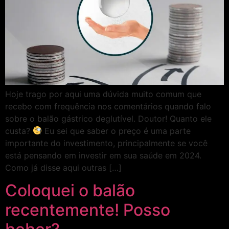
Hoje trago por aqui uma dúvida muito comum que
recebo com frequência nos comentários quando falo
sobre o balão gástrico deglutível. Doutor! Quanto ele
custa?
Eu sei que saber o preço é uma parte
importante do investimento, principalmente se você
está pensando em investir em sua saúde em 2024.
Como já disse aqui outras […]
Coloquei o balão
recentemente! Posso