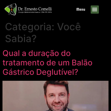
Menu
Categoria:
Você
Sabia?
Qual a duração do
tratamento de um Balão
Gástrico Deglutível?